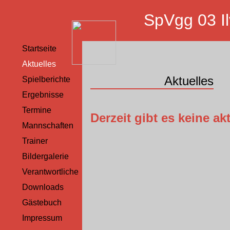
SpVgg 03 Il
Startseite
Aktuelles
Aktuelles
Spielberichte
Ergebnisse
Termine
Derzeit gibt es keine ak
Mannschaften
Trainer
Bildergalerie
Verantwortliche
Downloads
Gästebuch
Impressum